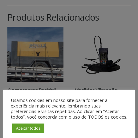
Produtos Relacionados
Compressor Portátil
Medidor Vibração
de Pistão SD 400
Corpo Inteiro e Mãos e
Usamos cookies em nosso site para fornecer a
Schulz
Braços
experiência mais relevante, lembrando suas
preferências e visitas repetidas. Ao clicar em “Aceitar
LEIA MAIS
LEIA MAIS
todos”, você concorda com o uso de TODOS os cookies.
Aceitar todos