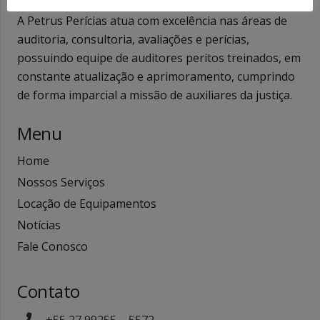
A Petrus Perícias atua com excelência nas áreas de
auditoria, consultoria, avaliações e perícias,
possuindo equipe de auditores peritos treinados, em
constante atualização e aprimoramento, cumprindo
de forma imparcial a missão de auxiliares da justiça.
Menu
Home
Nossos Serviços
Locação de Equipamentos
Notícias
Fale Conosco
Contato
+55 27 99255 – 5572